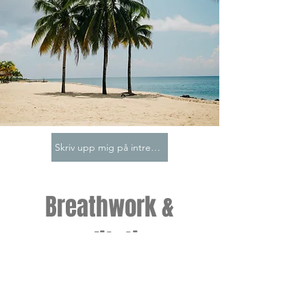
Skriv upp mig på intresselistan
Breathwork &
meditation
23 augusti 2026 | Fagersta
söndag kl 16,00-18,00