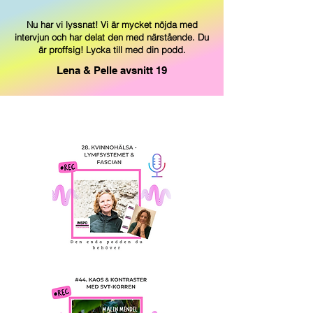
Nu har vi lyssnat! Vi är mycket nöjda med
intervjun och har delat den med närstående. Du
är proffsig! Lycka till med din podd.
Lena & Pelle avsnitt 19