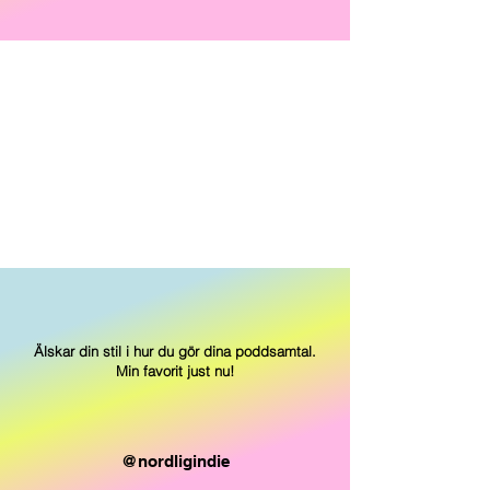
Älskar din stil i hur du gör dina poddsamtal.
Min favorit just nu!
@nordligindie